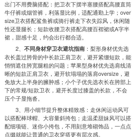
出门不用费脑搭配：把卫衣下摆半塞腰搭配高腰直筒
牛仔裤或烟管裤，利落显比例，适配通勤上学；over
size卫衣搭配鲨鱼裤或骑行裤走下衣失踪风，休闲随
性还显腿长；短款收腰卫衣搭配高腰百褶裙或A字半
裙，甜感十足，约会出行都合适。
2、
：梨形身材优先选
不同身材穿卫衣避坑指南
衣长盖过胯骨的中长款正肩卫衣，避开紧绷短款，能
悄悄遮住胯宽腿粗的问题；苹果型身材优先选肩线清
晰的短款正肩卫衣，避开软塌塌的落肩oversize，避
免放大上半身的臃肿感；小个子优先选衣长在胯部上
下的常规/短款卫衣，避开长度过膝盖的长款，不会
压个子显拖沓。
3、用小细节提升整体精致感：走休闲运动风可
以搭配棒球帽、大容量斜挎包；走温柔甜妹风可以搭
配细项链、迷你小挎包，不用刻意堆砌饰品，一点点
点缀就能让普通的卫衣穿搭更有层次感。