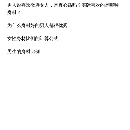
男人说喜欢微胖女人，是真心话吗？实际喜欢的是哪种
身材？
为什么身材好的男人都很优秀
女性身材比例的计算公式
男生的身材比例