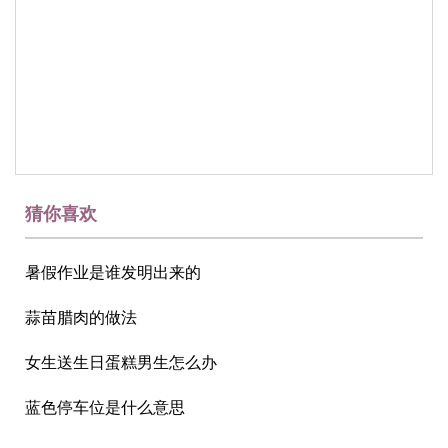
猜你喜欢
暑假作业是谁发明出来的
蒜苗腊肉的做法
女生送生日蛋糕男生怎么办
蓝色停车位是什么意思