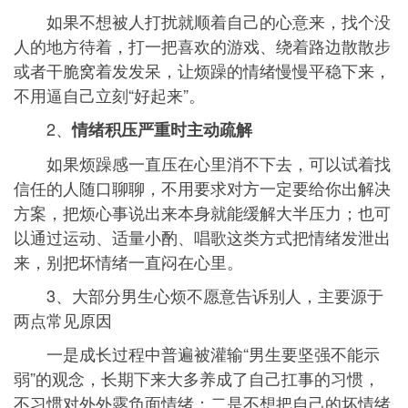
如果不想被人打扰就顺着自己的心意来，找个没
人的地方待着，打一把喜欢的游戏、绕着路边散散步
或者干脆窝着发发呆，让烦躁的情绪慢慢平稳下来，
不用逼自己立刻“好起来”。
2、
情绪积压严重时主动疏解
如果烦躁感一直压在心里消不下去，可以试着找
信任的人随口聊聊，不用要求对方一定要给你出解决
方案，把烦心事说出来本身就能缓解大半压力；也可
以通过运动、适量小酌、唱歌这类方式把情绪发泄出
来，别把坏情绪一直闷在心里。
3、大部分男生心烦不愿意告诉别人，主要源于
两点常见原因
一是成长过程中普遍被灌输“男生要坚强不能示
弱”的观念，长期下来大多养成了自己扛事的习惯，
不习惯对外外露负面情绪；二是不想把自己的坏情绪