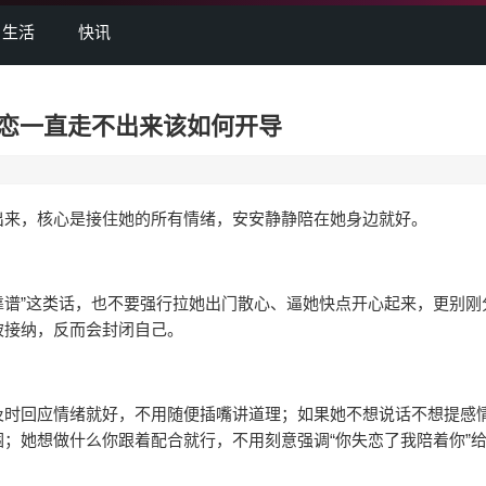
生活
快讯
恋一直走不出来该如何开导
来，核心是接住她的所有情绪，安安静静陪在她身边就好。
谱”这类话，也不要强行拉她出门散心、逼她快点开心起来，更别刚
被接纳，反而会封闭自己。
时回应情绪就好，不用随便插嘴讲道理；如果她不想说话不想提感
；她想做什么你跟着配合就行，不用刻意强调“你失恋了我陪着你”