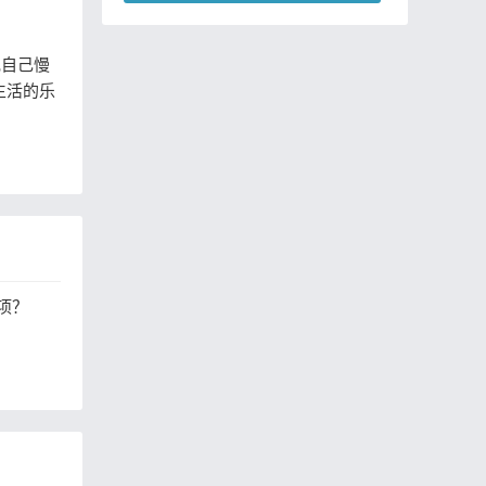
质敷面膜的频率有区别吗
她自己慢
生活的乐
项？