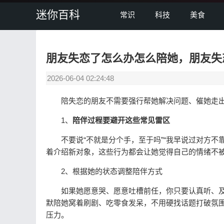
迷你百科
常识
科技
美食
朋友失恋了怎么办怎么陪她，朋友失
2026-06-04 02:24:48
陪失恋的朋友不需要强行帮她解决问题、催她走出
1、
陪伴过程要避开这些常见雷区
不要说“不就是分个手，至于吗”“我早说过对方不靠
着介绍新对象，这些行为都会让她觉得自己的情绪不
2、根据她的状态调整陪伴方式
如果她愿意哭、愿意吐槽前任，你只要认真听、及
默陪她窝着刷剧、吃零食发呆，不用硬找话题打破氛围
压力。