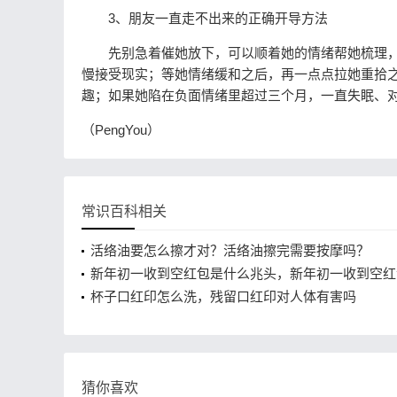
3、朋友一直走不出来的正确开导方法
先别急着催她放下，可以顺着她的情绪帮她梳理，帮
慢接受现实；等她情绪缓和之后，再一点点拉她重拾
趣；如果她陷在负面情绪里超过三个月，一直失眠、
（PengYou）
常识百科相关
活络油要怎么擦才对？活络油擦完需要按摩吗？
新年初一收到空红包是什么兆头，新年初一收到空红
么化解
杯子口红印怎么洗，残留口红印对人体有害吗
猜你喜欢