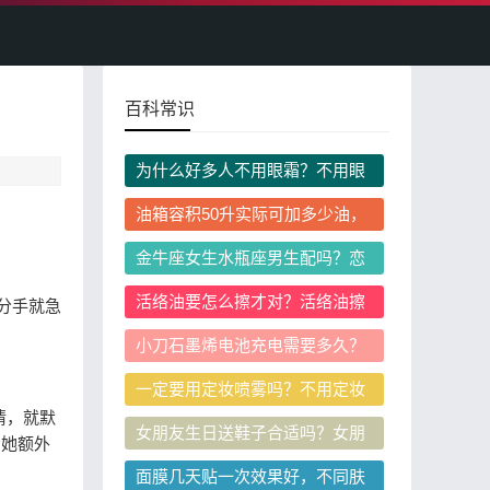
百科常识
为什么好多人不用眼霜？不用眼
霜会对眼周皮肤造成伤害吗？
油箱容积50升实际可加多少油，
为什么实际加油量会超过标称容
金牛座女生水瓶座男生配吗？恋
积？
爱相处有哪些注意事项？
活络油要怎么擦才对？活络油擦
分手就急
完需要按摩吗？
小刀石墨烯电池充电需要多久？
首次充电有哪些注意事项？
一定要用定妆喷雾吗？不用定妆
喷雾怎么定妆？
情，就默
女朋友生日送鞋子合适吗？女朋
给她额外
友生日送鞋有什么忌讳和讲究？
面膜几天贴一次效果好，不同肤