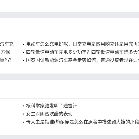
汽车充
电动车怎么充电好呢，日常充电是随用随充还是用完再
三方保
四轮低速电动车充电多少功率？四轮低速电动车选多大
算吗？
充电器合适？
国泰国证新能源汽车基金走势如何，普通投资者现在适
入吗？
核科学家谁发明了避雷针
女生对闺蜜吃醋的表现
母大虫是指谁(施耐庵是怎么在原著中描述顾大嫂的那段