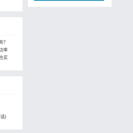
质敷面膜的频率有区别吗
充？
功率
合买
话)