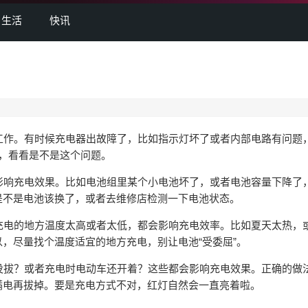
生活
快讯
工作。有时候充电器出故障了，比如指示灯坏了或者内部电路有问题
，看看是不是这个问题。
影响充电效果。比如电池组里某个小电池坏了，或者电池容量下降了
是不是电池该换了，或者去维修店检测一下电池状态。
充电的地方温度太高或者太低，都会影响充电效率。比如夏天太热，
，尽量找个温度适宜的地方充电，别让电池“受委屈”。
没拔？或者充电时电动车还开着？这些都会影响充电效果。正确的做
满电再拔掉。要是充电方式不对，红灯自然会一直亮着啦。