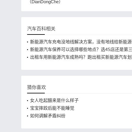
（DianDongChe）
汽车百科相关
新能源汽车充电没地线解决方案，没有地线给新能源
电安全吗
新能源汽车保养可以选择哪些地点？选4S店还是第
养更划算？
出租车用新能源汽车成熟吗？跑出租买新能源汽车划
猜你喜欢
女人吃起醋来是什么样子
宝宝摔跤后能不能睡觉
如何调解矛盾纠纷