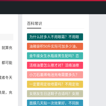
百科常识
为什么好多人不用眼霜？不用眼
霜会对眼周皮肤造成伤害吗？
油箱容积50升实际可加多少油，
，就算充
为什么实际加油量会超过标称容
金牛座女生水瓶座男生配吗？恋
积？
爱相处有哪些注意事项？
，都可能
活络油要怎么擦才对？活络油擦
完需要按摩吗？
小刀石墨烯电池充电需要多久？
或者冬天
首次充电有哪些注意事项？
一定要用定妆喷雾吗？不用定妆
喷雾怎么定妆？
法是，充
女朋友生日送鞋子合适吗？女朋
友生日送鞋有什么忌讳和讲究？
面膜几天贴一次效果好，不同肤