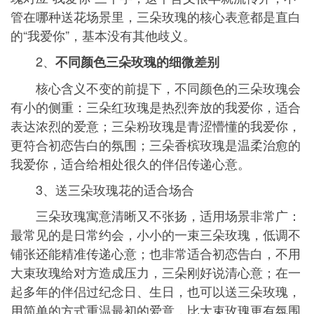
管在哪种送花场景里，三朵玫瑰的核心表意都是直白
的“我爱你”，基本没有其他歧义。
2、
不同颜色三朵玫瑰的细微差别
核心含义不变的前提下，不同颜色的三朵玫瑰会
有小的侧重：三朵红玫瑰是热烈奔放的我爱你，适合
表达浓烈的爱意；三朵粉玫瑰是青涩懵懂的我爱你，
更符合初恋告白的氛围；三朵香槟玫瑰是温柔治愈的
我爱你，适合给相处很久的伴侣传递心意。
3、送三朵玫瑰花的适合场合
三朵玫瑰寓意清晰又不张扬，适用场景非常广：
最常见的是日常约会，小小的一束三朵玫瑰，低调不
铺张还能精准传递心意；也非常适合初恋告白，不用
大束玫瑰给对方造成压力，三朵刚好说清心意；在一
起多年的伴侣过纪念日、生日，也可以送三朵玫瑰，
用简单的方式重温最初的爱意，比大束玫瑰更有氛围