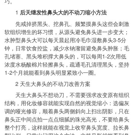
巧。
1
后天继发性鼻头大的不动刀缩小方法
先戒掉挤黑头、挖鼻孔、频繁摸鼻头这些会刺激
软组织增生的坏习惯，从源头避免鼻头进一步变大；
水肿型鼻头大可以每天晨起用冷毛巾湿敷鼻头3-5分
钟，日常饮食控盐，减少水钠潴留避免鼻头肿胀；毛
孔堵塞、黑头堆积撑大鼻头的，可以每周1-2次用低
浓度水杨酸棉片轻擦鼻头，疏通毛孔清理黑头，坚持
1-2个月就能看到鼻头明显紧致小一圈。
2 天生大鼻头的不动刀改善方案
天生大鼻头不想动刀，不需要强求改变原有组织
结构，用化妆修容就能实现自然的视觉缩小：选偏灰
调的哑光修容，顺着鼻头两侧斜向上扫出阴影，只在
鼻头正中间点拍一点点细腻的珠光高光，不要给鼻头
整个打亮，这样就能在视觉上收窄鼻头宽度、拉长鼻