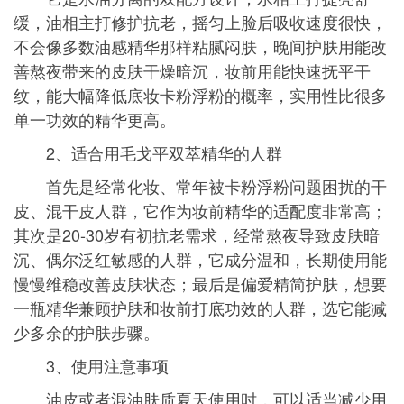
缓，油相主打修护抗老，摇匀上脸后吸收速度很快，
不会像多数油感精华那样粘腻闷肤，晚间护肤用能改
善熬夜带来的皮肤干燥暗沉，妆前用能快速抚平干
纹，能大幅降低底妆卡粉浮粉的概率，实用性比很多
单一功效的精华更高。
2、适合用毛戈平双萃精华的人群
首先是经常化妆、常年被卡粉浮粉问题困扰的干
皮、混干皮人群，它作为妆前精华的适配度非常高；
其次是20-30岁有初抗老需求，经常熬夜导致皮肤暗
沉、偶尔泛红敏感的人群，它成分温和，长期使用能
慢慢维稳改善皮肤状态；最后是偏爱精简护肤，想要
一瓶精华兼顾护肤和妆前打底功效的人群，选它能减
少多余的护肤步骤。
3、使用注意事项
油皮或者混油肤质夏天使用时，可以适当减少用