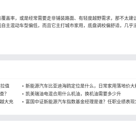
覆盖率，或是经常需要走非铺装路面、有轻度越野需求，那不太建
线自主混动车型偏低，而且它主打城市家用，底盘调校偏舒适，几乎
罗拉值
新能源汽车比亚迪海鸥定位是什么，日常家用落地价大
查？
少
凯美瑞油电混合用什么机油，换机油需要多少升
越大充
富国中证新能源汽车指数基金经理是谁？任职业绩表现
样？