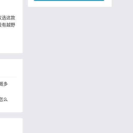
认识单身女生？
议选这款
没有越野
概多
怎么