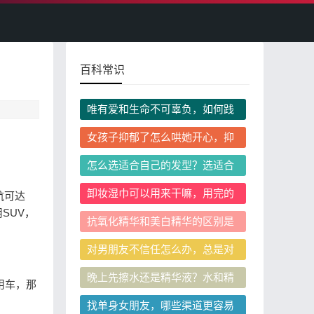
百科常识
唯有爱和生命不可辜负，如何践
行这一生活态度？
女孩子抑郁了怎么哄她开心，抑
郁情绪发作时说什么做什么能缓
怎么选适合自己的发型？选适合
解
自己的发型需要参考身高吗？
卸妆湿巾可以用来干嘛，用完的
航可达
卸妆湿巾可以二次利用做什么
SUV，
抗氧化精华和美白精华的区别是
什么，二者可以一起叠加使用吗
对男朋友不信任怎么办，总是对
男朋友不信任是我的问题吗
晚上先擦水还是精华液？水和精
用车，那
华需要间隔多久涂？
找单身女朋友，哪些渠道更容易