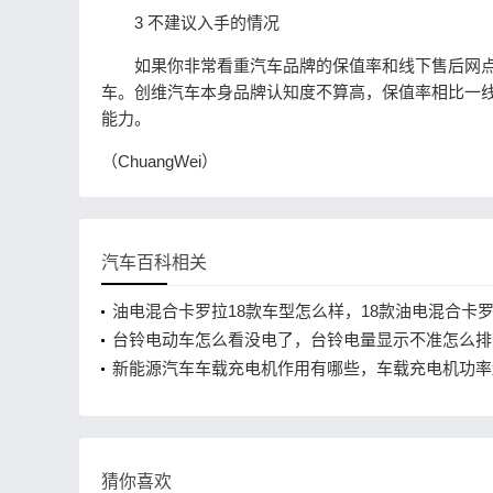
3 不建议入手的情况
如果你非常看重汽车品牌的保值率和线下售后网点
车。创维汽车本身品牌认知度不算高，保值率相比一
能力。
（ChuangWei）
汽车百科相关
油电混合卡罗拉18款车型怎么样，18款油电混合卡
得入手吗
台铃电动车怎么看没电了，台铃电量显示不准怎么排
新能源汽车车载充电机作用有哪些，车载充电机功率
电越快吗
猜你喜欢