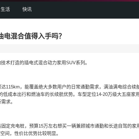
生活
快讯
-i油电混合值得入手吗？
动技术打造的插电式混合动力家用SUV系列。
115km，能覆盖绝大多数用户的日常通勤需求，满油满电综合续
电的低成本出行和燃油车的长续航优势。车型定位14-20万级大五座家用
行需求。
固定充电桩，预算15万左右想买一辆兼顾城市通勤和长途自驾的家
大空间，性价比优势比较明显。