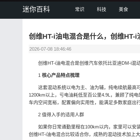
迷你百科
常识
科技
美食
创维HT-i油电混合是什么，创维HT
2026-07-08 18:46:46
创维HT-i油电混合是创维汽车依托比亚迪DM-i混
1
核心产品特点梳理
这套混动系统以电为主、油为辅，纯电续航最高可达
1200km以上，亏电油耗低至百公里4.9L，兼顾了纯
车内空间宽裕，配置偏向实用性，能满足多数家庭出
2 值得入手的适用人群
如果你日常通勤里程在100km以内，家里可以安装
创维HT-i油电混合比较适合你，成熟的混动技术加上