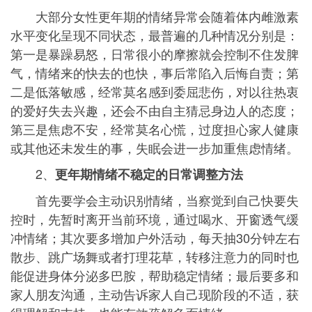
大部分女性更年期的情绪异常会随着体内雌激素
水平变化呈现不同状态，最普遍的几种情况分别是：
第一是暴躁易怒，日常很小的摩擦就会控制不住发脾
气，情绪来的快去的也快，事后常陷入后悔自责；第
二是低落敏感，经常莫名感到委屈悲伤，对以往热衷
的爱好失去兴趣，还会不由自主猜忌身边人的态度；
第三是焦虑不安，经常莫名心慌，过度担心家人健康
或其他还未发生的事，失眠会进一步加重焦虑情绪。
2、
更年期情绪不稳定的日常调整方法
首先要学会主动识别情绪，当察觉到自己快要失
控时，先暂时离开当前环境，通过喝水、开窗透气缓
冲情绪；其次要多增加户外活动，每天抽30分钟左右
散步、跳广场舞或者打理花草，转移注意力的同时也
能促进身体分泌多巴胺，帮助稳定情绪；最后要多和
家人朋友沟通，主动告诉家人自己现阶段的不适，获