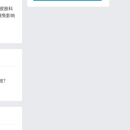
混动和普通油电混动有什么区
皮肤科
别？
避免影响
效？