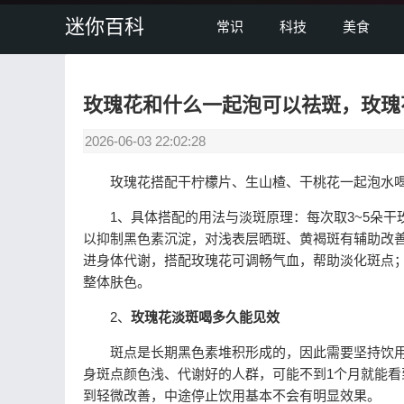
迷你百科
常识
科技
美食
玫瑰花和什么一起泡可以祛斑，玫瑰
2026-06-03 22:02:28
玫瑰花搭配干柠檬片、生山楂、干桃花一起泡水喝
1、具体搭配的用法与淡斑原理：每次取3~5朵干玫
以抑制黑色素沉淀，对浅表层晒斑、黄褐斑有辅助改
进身体代谢，搭配玫瑰花可调畅气血，帮助淡化斑点；
整体肤色。
2、
玫瑰花淡斑喝多久能见效
斑点是长期黑色素堆积形成的，因此需要坚持饮用1
身斑点颜色浅、代谢好的人群，可能不到1个月就能看
到轻微改善，中途停止饮用基本不会有明显效果。