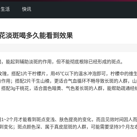
生活
快讯
花淡斑喝多久能看到效果
，能起到辅助淡斑的作用，但不能彻底根除已经形成的斑点。
瑰，搭配1片干柠檬片，用45℃以下的温水冲泡即可，柠檬中的维
善作用；搭配2片干生山楂，更适合气血循环不畅导致长斑的人群，山
搭配3g干桃花，适合面色暗黄、气色差长斑的人群，能帮助疏通经
~2个月才能看到斑点变浅、肤色提亮的变化，而且见效时间因人
到变化；斑点颜色深、属于真皮层斑的人群，可能需要坚持3个月左