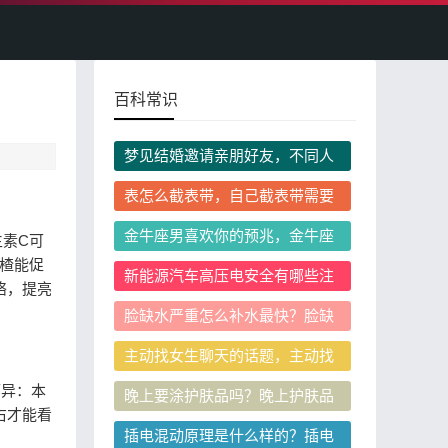
百科常识
梦见结婚邀请亲朋好友，不同人
群做这个梦解读一样吗？
表怎么截表带，自己截表带需要
准备哪些工具
金牛座男喜欢你的预兆，金牛座
生素C可
男喜欢你会主动找你聊天吗
楂能促
新能源汽车高压电安全有哪些注
络，提亮
意事项？发生碰撞后会自动切断
脸缺水严重怎么补水最快？脸缺
高压电源吗？
水补水后还是干是什么原因
主动找女生聊天的话题，主动找
女生聊天没话题聊怎么办
而异：本
晚上要涂护肤品吗？晚上护肤品
右才能看
正确使用顺序是什么
插电混动原理是什么样的？插电