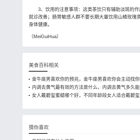
3、饮用的注意事项：这类茶饮只有辅助淡斑的作用
就诊改善；肠胃敏感人群不要长期大量饮用山楂玫瑰
身体健康。
（MeiGuiHua）
美食百科相关
金牛座男喜欢你的预兆，金牛座男喜欢你会主动找你
内调去黄气最有效的方法是什么，内调去黄气多久能
果？
女人戴碧玺蜜蜡哪个好，不同年龄段女人适合戴碧玺
蜡
猜你喜欢