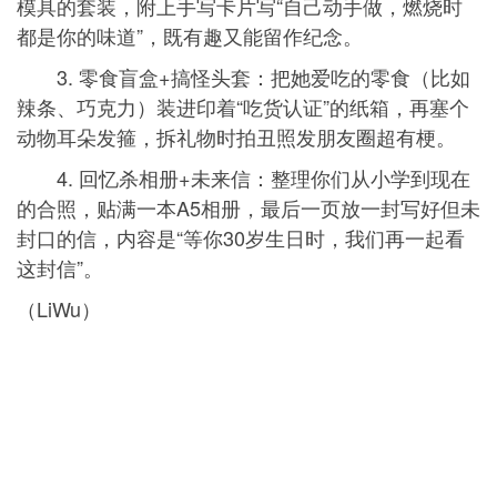
模具的套装，附上手写卡片写“自己动手做，燃烧时
都是你的味道”，既有趣又能留作纪念。
3. 零食盲盒+搞怪头套：把她爱吃的零食（比如
辣条、巧克力）装进印着“吃货认证”的纸箱，再塞个
动物耳朵发箍，拆礼物时拍丑照发朋友圈超有梗。
4. 回忆杀相册+未来信：整理你们从小学到现在
的合照，贴满一本A5相册，最后一页放一封写好但未
封口的信，内容是“等你30岁生日时，我们再一起看
这封信”。
（LiWu）