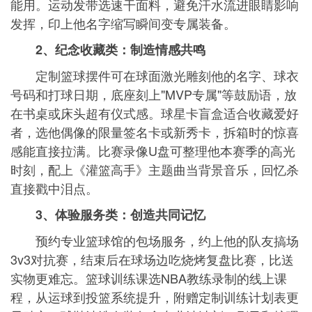
能用。运动发带选速干面料，避免汗水流进眼睛影响
发挥，印上他名字缩写瞬间变专属装备。
2、纪念收藏类：制造情感共鸣
定制篮球摆件可在球面激光雕刻他的名字、球衣
号码和打球日期，底座刻上"MVP专属"等鼓励语，放
在书桌或床头超有仪式感。球星卡盲盒适合收藏爱好
者，选他偶像的限量签名卡或新秀卡，拆箱时的惊喜
感能直接拉满。比赛录像U盘可整理他本赛季的高光
时刻，配上《灌篮高手》主题曲当背景音乐，回忆杀
直接戳中泪点。
3、体验服务类：创造共同记忆
预约专业篮球馆的包场服务，约上他的队友搞场
3v3对抗赛，结束后在球场边吃烧烤复盘比赛，比送
实物更难忘。篮球训练课选NBA教练录制的线上课
程，从运球到投篮系统提升，附赠定制训练计划表更