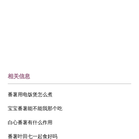
相关信息
番薯用电饭煲怎么煮
宝宝番薯能不能我那个吃
白心番薯有什么作用
番薯叶田七一起食好吗