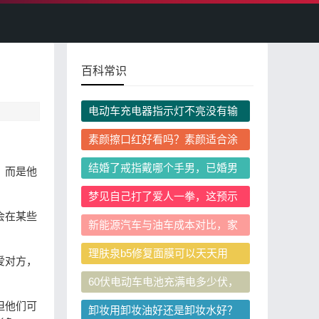
百科常识
电动车充电器指示灯不亮没有输
出，是什么原因导致的？该怎么
素颜擦口红好看吗？素颜适合涂
排查维修？
什么颜色的口红？
结婚了戒指戴哪个手男，已婚男
，而是他
士戴结婚戒指有哪些讲究？
梦见自己打了爱人一拳，这预示
什么会不会影响现实感情
会在某些
新能源汽车与油车成本对比，家
用买车选哪个更划算
理肤泉b5修复面膜可以天天用
爱对方，
吗？正确使用频率是多少
60伏电动车电池充满电多少伏，
60伏电动车正常工作电压范围是
但他们可
卸妆用卸妆油好还是卸妆水好？
多少