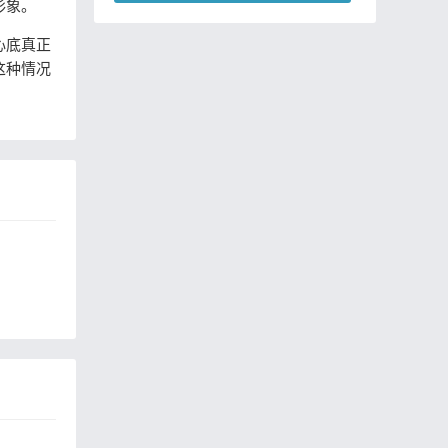
形象。
不同肤质该怎么选卸妆产品？
心底真正
这种情况