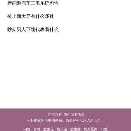
新能源汽车三电系统包含
拔上面大牙有什么坏处
吵架男人下跪代表着什么
迷你百科
简约而不简单
一起探索生活中的神秘，为美好生活注入新活力。
问答
食材
益生元
娱乐迷
益生菌
胶原蛋白
耶兰