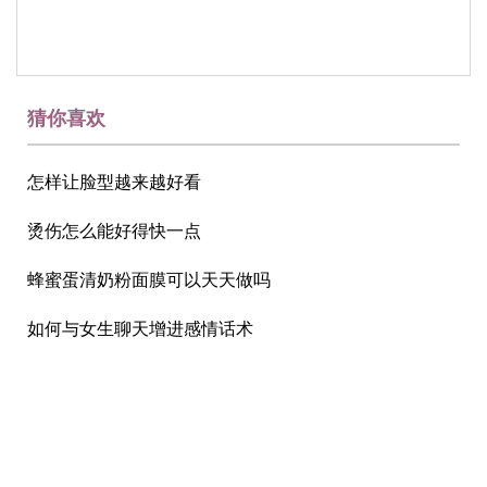
猜你喜欢
怎样让脸型越来越好看
烫伤怎么能好得快一点
蜂蜜蛋清奶粉面膜可以天天做吗
如何与女生聊天增进感情话术