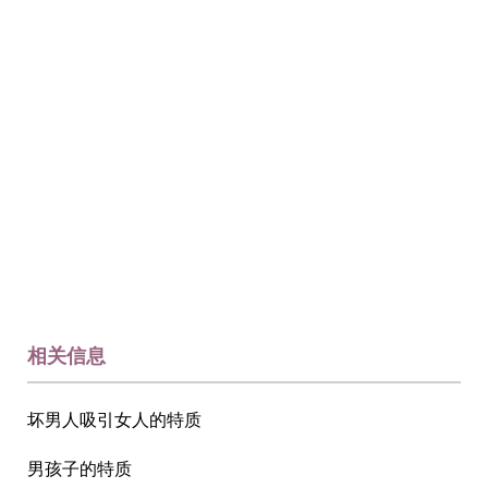
相关信息
坏男人吸引女人的特质
男孩子的特质