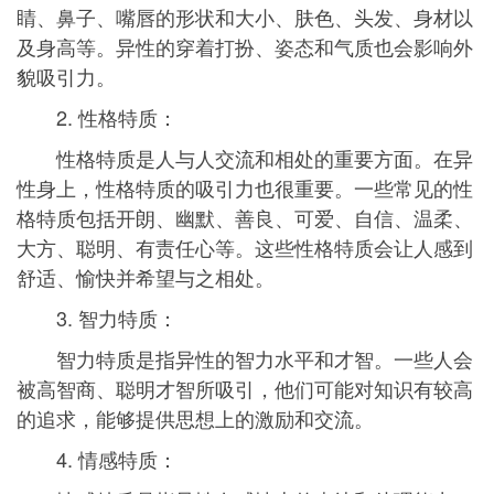
睛、鼻子、嘴唇的形状和大小、肤色、头发、身材以
及身高等。异性的穿着打扮、姿态和气质也会影响外
貌吸引力。
2. 性格特质：
性格特质是人与人交流和相处的重要方面。在异
性身上，性格特质的吸引力也很重要。一些常见的性
格特质包括开朗、幽默、善良、可爱、自信、温柔、
大方、聪明、有责任心等。这些性格特质会让人感到
舒适、愉快并希望与之相处。
3. 智力特质：
智力特质是指异性的智力水平和才智。一些人会
被高智商、聪明才智所吸引，他们可能对知识有较高
的追求，能够提供思想上的激励和交流。
4. 情感特质：